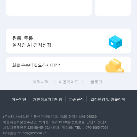
원룸, 투룸
실시간 AI 견적신청
화물 운송이 필요하시다면?
예약내역
이용가이드
블로그
이용약관
개인정보처리방침
파손규정
일정변경 및 환불정책
(주)다섯시삼십분 / 통신판매업신고: 제2015-경기성남-0692호
화물자동차운송주선업 허가증: 제2015-08호/정보보호 담당자:정상화
사업자등록번호:220-88-45405/대표자: 정상화/ TEL : 070-8065-7024
이메일문의: help@zimcar.kr